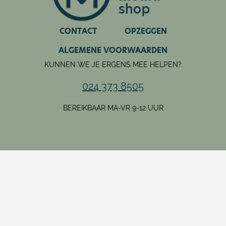
CONTACT
OPZEGGEN
ALGEMENE VOORWAARDEN
KUNNEN WE JE ERGENS MEE HELPEN?
024 373 8505
BEREIKBAAR MA-VR 9-12 UUR