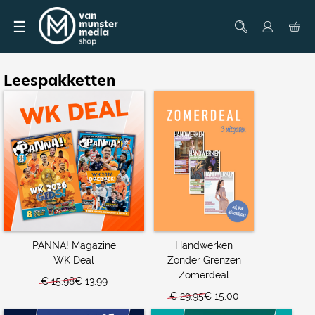
☰
Leespakketten
PANNA! Magazine
Handwerken
WK Deal
Zonder Grenzen
Zomerdeal
€ 15.98
€ 13.99
€ 29.95
€ 15.00