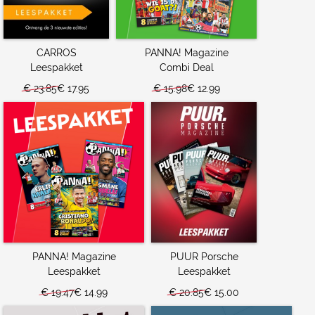
CARROS
PANNA! Magazine
Leespakket
Combi Deal
€ 23.85
€ 17.95
€ 15.98
€ 12.99
PANNA! Magazine
PUUR Porsche
Leespakket
Leespakket
€ 19.47
€ 14.99
€ 20.85
€ 15.00