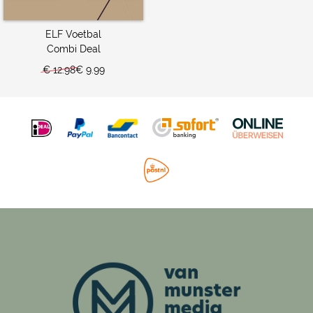
ELF Voetbal
Combi Deal
€ 12.98
€ 9.99