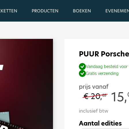
KKETTEN
PRODUCTEN
BOEKEN
EVENEME
PUUR Porsche
Vandaag besteld voor 
Gratis verzending
prijs
vanaf
15,
€ 20,
85
inclusief btw
Aantal edities