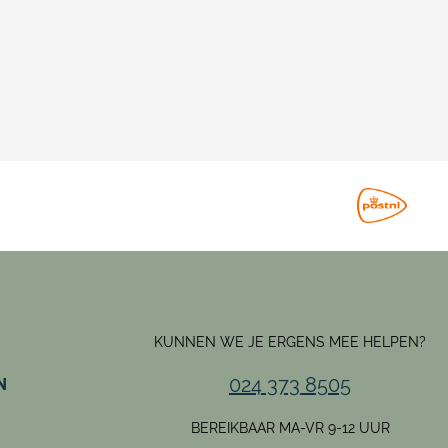
KUNNEN WE JE ERGENS MEE HELPEN?
024 373 8505
N
BEREIKBAAR MA-VR 9-12 UUR