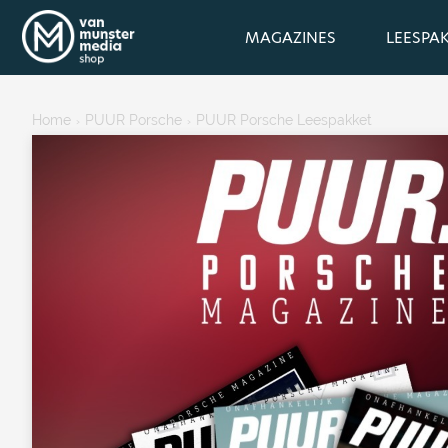
MAGAZINES
LEESPA
Home
PUUR Porsche
PUUR Porsche Leespakket
›
›