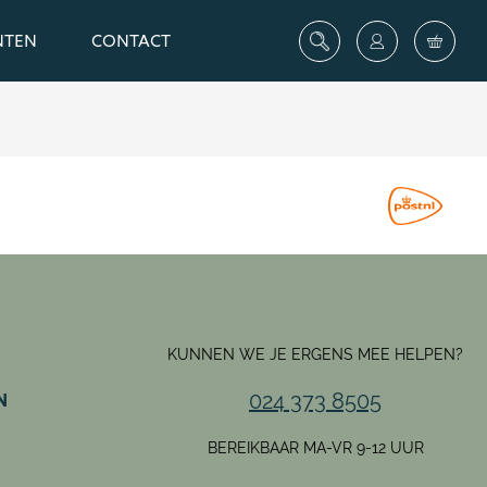
NTEN
CONTACT
KUNNEN WE JE ERGENS MEE HELPEN?
024 373 8505
N
BEREIKBAAR MA-VR 9-12 UUR