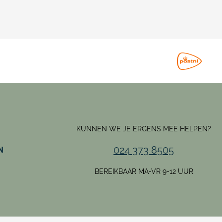
KUNNEN WE JE ERGENS MEE HELPEN?
024 373 8505
N
BEREIKBAAR MA-VR 9-12 UUR