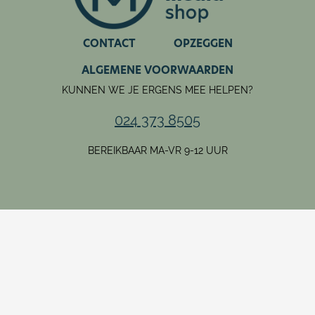
CONTACT
OPZEGGEN
ALGEMENE VOORWAARDEN
KUNNEN WE JE ERGENS MEE HELPEN?
024 373 8505
BEREIKBAAR MA-VR 9-12 UUR