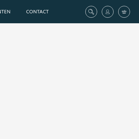
NTEN
CONTACT