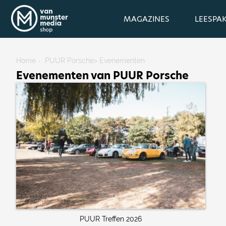
MAGAZINES
LEESPA
Home
PUUR Porsche
>
Evenementen
›
Evenementen van PUUR Porsche
PUUR Treffen 2026