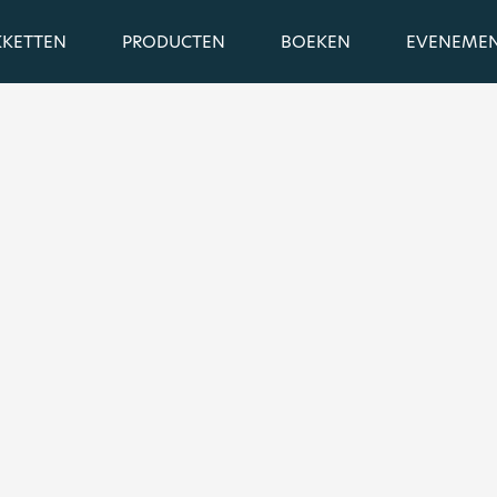
KKETTEN
PRODUCTEN
BOEKEN
EVENEME