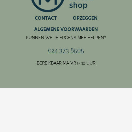
CONTACT
OPZEGGEN
ALGEMENE VOORWAARDEN
KUNNEN WE JE ERGENS MEE HELPEN?
024 373 8505
BEREIKBAAR MA-VR 9-12 UUR