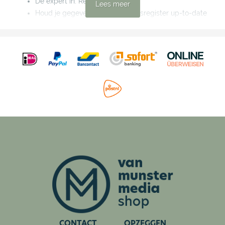
De expert in: Recruitment
Lees meer
Houd je gegevens in het Handelsregister up-to-date
en voorkom onnodige risico's
Werkgeluk: vergeet de pingpongtafel, geef de
microfoon door
De expert in: Samen Digitaal Weerbaar
Pseudo-eindheffing zet mobiliteitsbeleid versneld op
scherp
Cybersecurity: een onderschat risico voor bedrijven
5 vragen aan: Grant Thornton
China als kans, niet als drempel
Van Startclublid naar partner: Hoe ondernemers
elkaar verder helpen
Wouter Djokic over de standaard in veiligheid en
service: Beveiligen is mensenwerk
Trends kerstpakketten in 2026: Van traditie naar
strategisch waarderingsinstrument
Haring, gezelligheid en waardevolle ontmoetingen:
Betuwse Haringparty 2026
CONTACT
OPZEGGEN