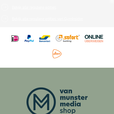
Bekijk alle reguliere edities
Bekijk alle reguliere edities van GymInsider