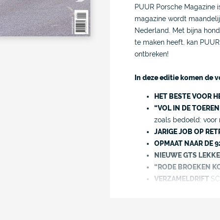
PUUR Porsche Magazine is 
magazine wordt maandelijk
Nederland. Met bijna hond
te maken heeft, kan PUUR 
ontbreken!
In deze editie komen de
HET BESTE VOOR H
“VOL IN DE TOERE
zoals bedoeld: voor 
JARIGE JOB OP RE
OPMAAT NAAR DE 9
NIEUWE GTS LEKKER
“RODE BROEKEN K
VERZAMELDRIFT
SC
CURIOSA
Italdesign
NAT, HEEL ERG NAT