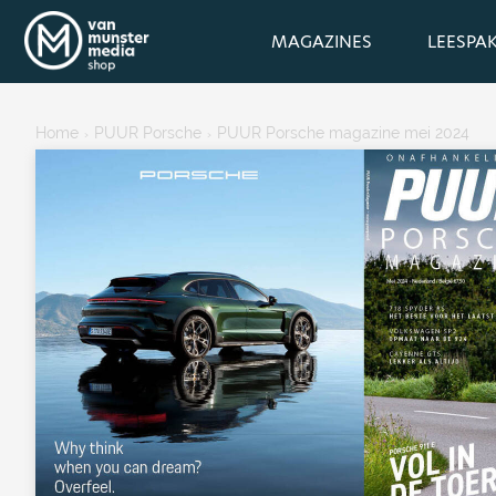
MAGAZINES
LEESPA
Home
PUUR Porsche
PUUR Porsche magazine mei 2024
›
›