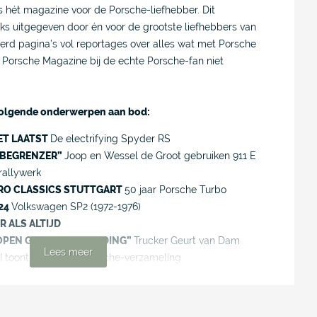
hét magazine voor de Porsche-liefhebber. Dit
s uitgegeven door én voor de grootste liefhebbers van
erd pagina’s vol reportages over alles wat met Porsche
Porsche Magazine bij de echte Porsche-fan niet
 volgende onderwerpen aan bod:
ET LAATST
De electrifying Spyder RS
NBEGRENZER”
Joop en Wessel de Groot gebruiken 911 E
rallywerk
TRO CLASSICS STUTTGART
50 jaar Porsche Turbo
24
Volkswagen SP2 (1972-1976)
 ALS ALTIJD
OPEN GEEN GETUNED DING”
Trucker Geurt van Dam
Lees meer
I toont bijzondere Porsche-verzameling
 Porsche Tapiro
Porsche Club Racing