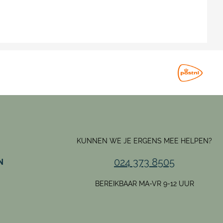
KUNNEN WE JE ERGENS MEE HELPEN?
024 373 8505
N
BEREIKBAAR MA-VR 9-12 UUR